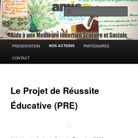
Aller
Association loi 1901
au
Rech
contenu
principal
AMISS – Aide à une Meilleure
Insertion Scolaire et Sociale
Menu
NOS ACTIONS
PRESENTATION
PARTENAIRES
principal
CONTACT
Le Projet de Réussite
Éducative (PRE)