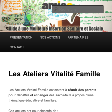
Aller
Association loi 1901
au
Rech
contenu
principal
AMISS – Aide à une Meilleure
Insertion Scolaire et Sociale
Menu
PRESENTATION
NOS ACTIONS
PARTENAIRES
principal
CONTACT
Les Ateliers Vitalité Famille
Les Ateliers Vitalité Famille consistent à
réunir des parents
pour débattre et échanger
des savoir-faire à propos d’une
thématique éducative et familiale.
Ces ateliers ont pour objectifs de :