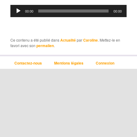
Lecteur
00:00
00:00
audio
Ce contenu a été publié dans
Actualité
par
Caroline
. Mettez-le en
favori avec son
permalien
.
Contactez-nous
Mentions légales
Connexion