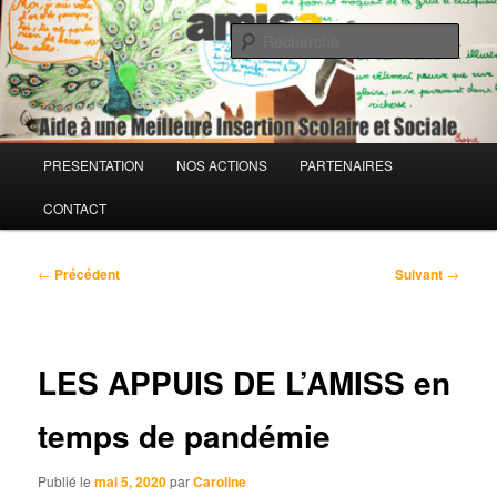
Aller
Association loi 1901
au
Rech
contenu
principal
AMISS – Aide à une Meilleure
Insertion Scolaire et Sociale
Menu
PRESENTATION
NOS ACTIONS
PARTENAIRES
principal
CONTACT
Navigation
←
Précédent
Suivant
→
des
articles
LES APPUIS DE L’AMISS en
temps de pandémie
Publié le
mai 5, 2020
par
Caroline