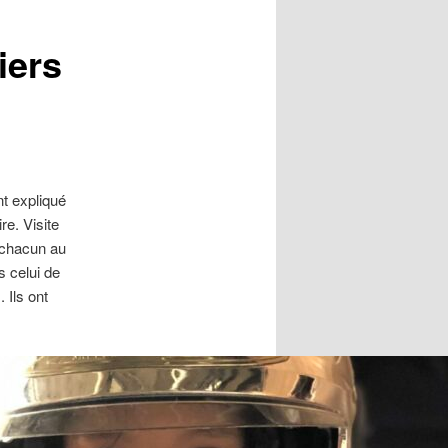
iers
nt expliqué
re. Visite
e chacun au
s celui de
 Ils ont