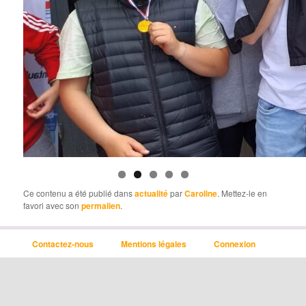
Ce contenu a été publié dans
actualité
par
Caroline
. Mettez-le en
favori avec son
permalien
.
Contactez-nous
Mentions légales
Connexion