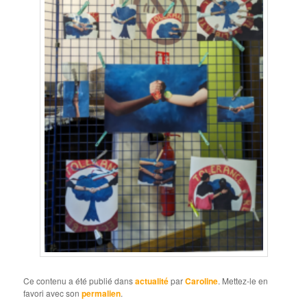
Ce contenu a été publié dans
actualité
par
Caroline
. Mettez-le en
favori avec son
permalien
.