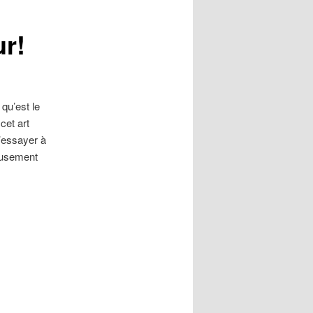
ur!
qu’est le
cet art
s’essayer à
reusement