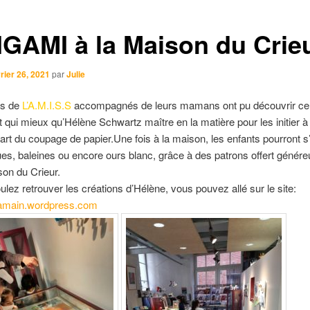
IGAMI à la Maison du Crie
rier 26, 2021
par
Julie
ts de
L’A.M.I.S.S
accompagnés de leurs mamans ont pu découvrir ce 
t qui mieux qu’Hélène Schwartz maître en la matière pour les initier à 
l’art du coupage de papier.Une fois à la maison, les enfants pourront 
tues, baleines ou encore ours blanc, grâce à des patrons offert géné
son du Crieur.
ulez retrouver les créations d’Hélène, vous pouvez allé sur le site:
amain.wordpress.com