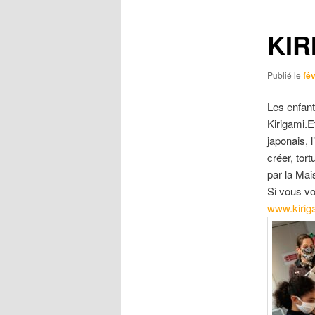
KIR
Publié le
fév
Les enfan
Kirigami.E
japonais, 
créer, tor
par la Mai
Si vous vo
www.kirig