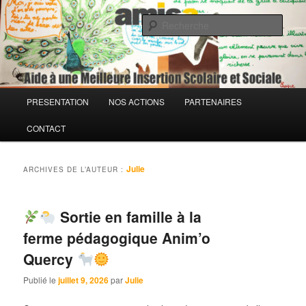
Aller
Aller
Association loi 1901
au
au
Rech
contenu
contenu
principal
secondaire
AMISS – Aide à une Meilleure
Insertion Scolaire et Sociale
Menu
PRESENTATION
NOS ACTIONS
PARTENAIRES
principal
CONTACT
Julie
ARCHIVES DE L’AUTEUR :
Sortie en famille à la
ferme pédagogique Anim’o
Quercy
Publié le
juillet 9, 2026
par
Julie