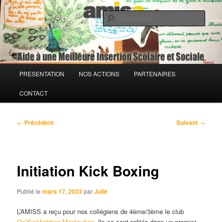
Aller
Association loi 1901
au
Rech
contenu
principal
AMISS – Aide à une Meilleure
Insertion Scolaire et Sociale
Menu
PRESENTATION
NOS ACTIONS
PARTENAIRES
principal
CONTACT
Navigation
←
Précédent
Suivant
→
des
articles
Initiation Kick Boxing
Publié le
mars 17, 2023
par
Julie
L’AMISS a reçu pour nos collégiens de 4ème/3ème le club
Oc’Kickfighting Montauban.
Ils se sont prêtés dans un premier