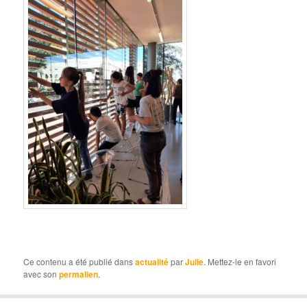
Ce contenu a été publié dans
actualité
par
Julie
. Mettez-le en favori
avec son
permalien
.