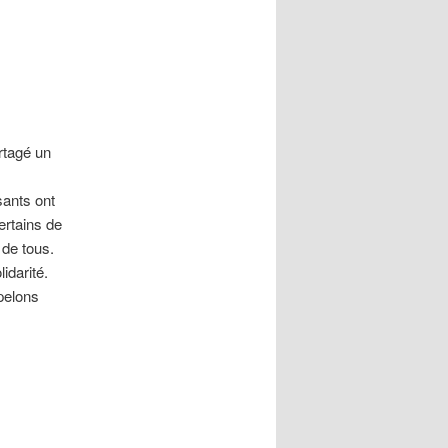
rtagé un
sants ont
ertains de
 de tous.
idarité.
pelons