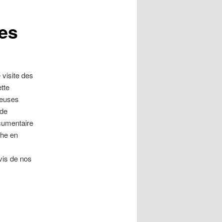
les
visite des
tte
reuses
 de
ocumentaire
che en
vis de nos