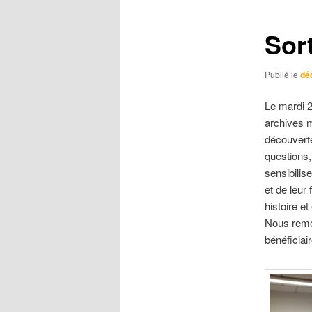
Sor
Publié le
dé
Le mardi 2
archives 
découverte
questions, 
sensibilis
et de leur
histoire e
Nous reme
bénéficiai