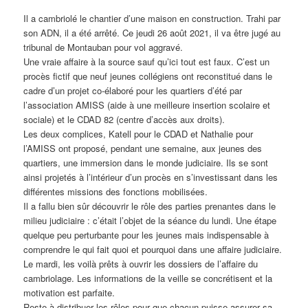
Il a cambriolé le chantier d’une maison en construction. Trahi par
son ADN, il a été arrêté. Ce jeudi 26 août 2021, il va être jugé au
tribunal de Montauban pour vol aggravé.
Une vraie affaire à la source sauf qu’ici tout est faux. C’est un
procès fictif que neuf jeunes collégiens ont reconstitué dans le
cadre d’un projet co-élaboré pour les quartiers d’été par
l’association AMISS (aide à une meilleure insertion scolaire et
sociale) et le CDAD 82 (centre d’accès aux droits).
Les deux complices, Katell pour le CDAD et Nathalie pour
l’AMISS ont proposé, pendant une semaine, aux jeunes des
quartiers, une immersion dans le monde judiciaire. Ils se sont
ainsi projetés à l’intérieur d’un procès en s’investissant dans les
différentes missions des fonctions mobilisées.
Il a fallu bien sûr découvrir le rôle des parties prenantes dans le
milieu judiciaire : c’était l’objet de la séance du lundi. Une étape
quelque peu perturbante pour les jeunes mais indispensable à
comprendre le qui fait quoi et pourquoi dans une affaire judiciaire.
Le mardi, les voilà prêts à ouvrir les dossiers de l’affaire du
cambriolage. Les informations de la veille se concrétisent et la
motivation est parfaite.
Reste à distribuer les rôles pour que chacun puisse assurer sa